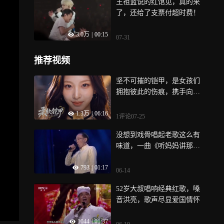
王祖蓝说的红馆见，真的来
了，还给了支票付超时费！
3.0万
|
00:15
07-31
推荐视频
坚不可摧的铠甲，是女孩们
拥抱彼此的伤痕，携手向阳
重生｜原创歌曲《柔软铠
1.3万
|
06:16
甲》
1评论
07-25
没想到戏骨唱起老歌这么有
味道，一曲《听妈妈讲那过
去的事情》唱得太有味道
793
|
01:17
06-14
52岁大叔唱响经典红歌，嗓
音洪亮，歌声尽显爱国情怀
1044
|
01:37