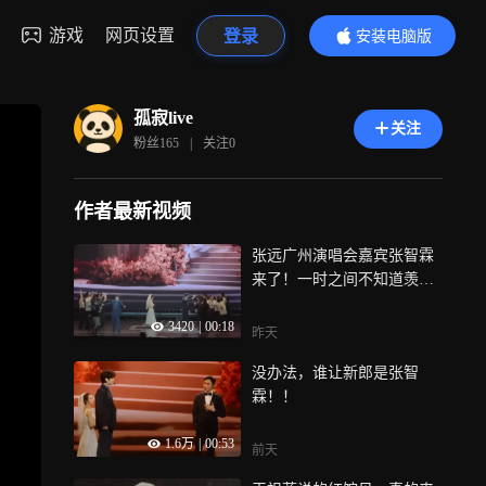
游戏
网页设置
登录
安装电脑版
内容更精彩
孤寂live
关注
粉丝
165
|
关注
0
作者最新视频
张远广州演唱会嘉宾张智霖
来了！一时之间不知道羡慕
谁
3420
|
00:18
昨天
没办法，谁让新郎是张智
霖！！
1.6万
|
00:53
前天