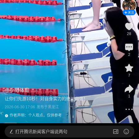
关注
28
2
7
@
小野体育
1
让你们先游10秒！对自身实力的绝对自信！
2026-06-30 17:06
发布于
黑龙江
作者声明：个人观点，仅供参考
打开
腾讯新闻客户端说两句