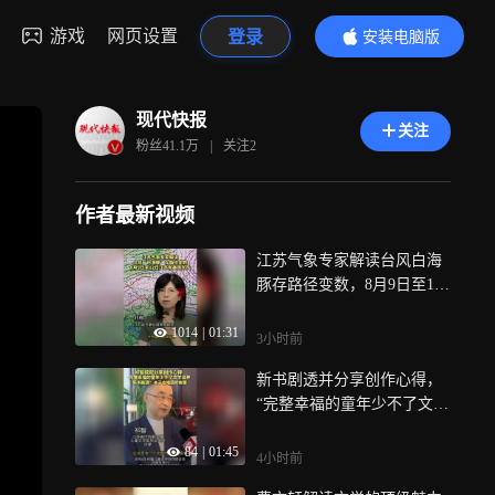
游戏
网页设置
登录
安装电脑版
内容更精彩
现代快报
关注
粉丝
41.1万
|
关注
2
作者最新视频
江苏气象专家解读台风白海
豚存路径变数，8月9日至12
日江苏有暴雨大风
1014
|
01:31
3小时前
新书剧透并分享创作心得，
“完整幸福的童年少不了文学
滋养”
84
|
01:45
4小时前