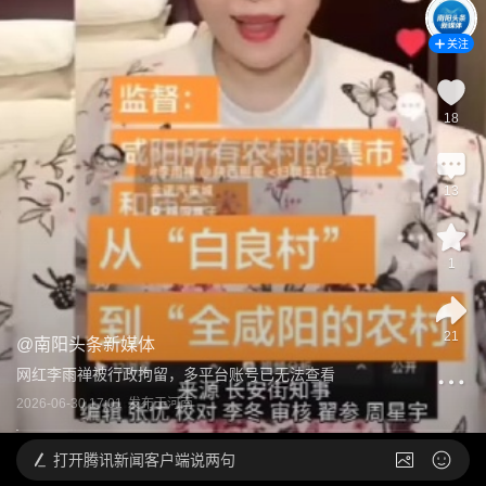
关注
18
13
1
21
@
南阳头条新媒体
网红李雨禅被行政拘留，多平台账号已无法查看
2026-06-30 17:01
发布于
河南
打开
腾讯新闻客户端说两句