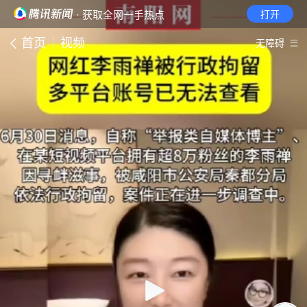
· 获取全网一手热点
打开
首页
视频
无障碍