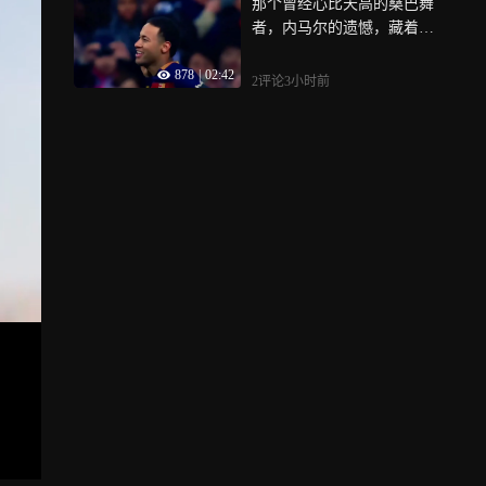
那个曾经心比天高的桑巴舞
者，内马尔的遗憾，藏着一
代人的青春
878
|
02:42
2评论
3小时前