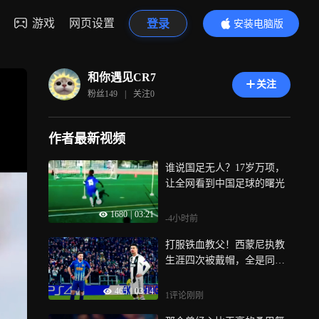
游戏
网页设置
登录
安装电脑版
内容更精彩
和你遇见CR7
关注
粉丝
149
|
关注
0
作者最新视频
谁说国足无人？17岁万项，
让全网看到中国足球的曙光
1680
|
03:21
-4小时前
打服铁血教父！西蒙尼执教
生涯四次被戴帽，全是同一
男人——C罗
465
|
03:14
1评论
刚刚