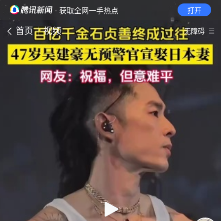
· 获取全网一手热点
打开
首页
视频
无障碍