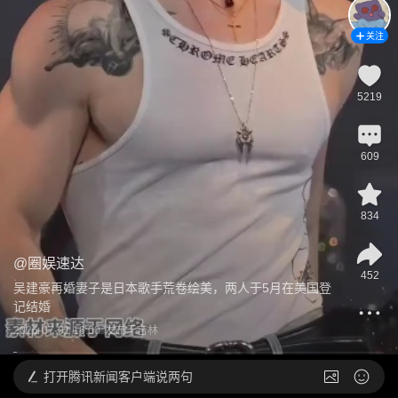
关注
5219
609
834
@
圈娱速达
452
吴建豪再婚妻子是日本歌手荒卷绘美，两人于5月在美国登
记结婚
2026-07-01 16:00
发布于
吉林
打开
腾讯新闻客户端说两句