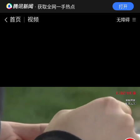
· 获取全网一手热点
打开
首页
视频
无障碍