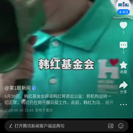
关注
1
1
收藏
@
第1眼新闻
分享
6月30日，韩红基金会辟谣韩红将退出公益：称机构运转一
切正常，韩红仍在岗开展公益工作，此前，韩红为冯...
展开
2026-06-30 15:44
发布于
重庆
打开
腾讯新闻客户端说两句