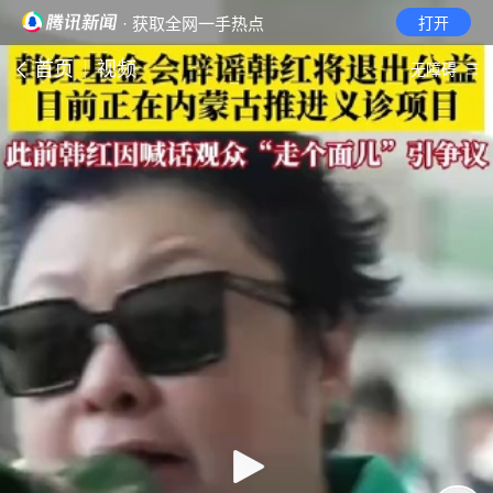
· 获取全网一手热点
打开
首页
视频
无障碍