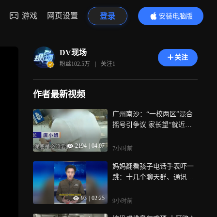
游戏
网页设置
登录
安装电脑版
内容更精彩
DV现场
关注
粉丝
102.5万
|
关注
1
作者最新视频
广州南沙：“一校两区”混合
摇号引争议 家长望“就近入
学”
2194
|
04:07
7小时前
妈妈翻看孩子电话手表吓一
跳：十几个聊天群、通讯录
一半是陌生人；全部删除后
93
|
02:25
孩子哭诉：“我不被尊重”
9小时前