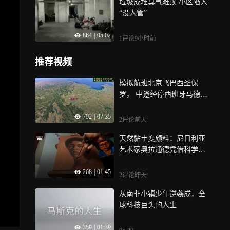
垃圾成堆臭气难顶 小区陷入
“没人管”
864
|
05:02
1评论
9小时前
推荐视频
模拟航班北京飞巴西圣保
罗， 中途经停西班牙马德
里，全程18240公里
792
|
07:35
2评论
前天
天然黏土变颜料：尼日利亚
艺术家奥拉通德凭借科学背
景创作肖像画
268
|
01:45
2评论
昨天
从南非小镇少年逆袭成，全
球科技巨头的人生
359
|
01:39