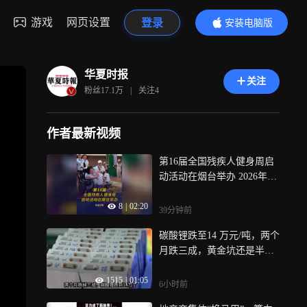
游戏
网页设置
登录
安装电脑版
内容更精彩
华夏时报
关注
粉丝
17.1万
|
关注
4
作者最新视频
第16届全国残疾人健身周启
动活动在烟台举办 2026年8
月7日至9日，第16届全国残
8
|
02:20
疾人健身周启动活动暨全民
39分钟前
健身日残疾人主场活动在山
碳酸锂跌至14 万元/吨，两个
东省烟台市举办，此次活动
月跌三成，黄金坑还是半山
为“加强残疾人体育服务，提
腰？
升健康生活水平”，来自全国
1515
|
01:05
的500 多位残疾人代表齐聚
6小时前
现场，一起体验并交流残疾