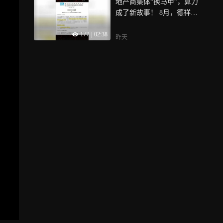
地产商集体“换马甲”，算力
人运动项目，中国残联主席
成了新故事！ 8月，德祥地
程凯出席并宣布活动启动，
产拟更名“德祥新云算力”，5
肢体、视障、听障残疾人代
177
|
02:38
2周股价涨超1338%，与此同
表联合发出《全国残疾人科
昨天
时，阳光股份投9.8亿建智算
学健身倡议书》，面向全国
中心、京基智农跨界机器人
残疾人发出积极参与健身、
后又缩水九成——地产及上
科学健身、互助同行、共建
下游企业正集体涌向算力赛
无障碍运动环境的倡议，据
道
介绍，本次活动首次邀请港
澳地区残疾人体育组织负责
人及代表参加，也是全国残
疾人健身周活动首次将自强
模范代表纳入活动核心环
节，以榜样力量引领更多残
疾人走出家门、科学健身、
融入社会，充分体现“平等、
融合、共享”的价值理念，彰
显新时代残疾人事业的温度
与广度