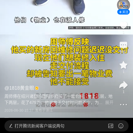
关注
1
评论
1
@
1818黄金眼
1
周师傅在绍兴诸暨的暨阳华府买了一套合院，地上三层，地
下两层，花了475万，他说房子交付时问题不少，为...
展开
2026-06-30 15:37
发布于
浙江
打开
腾讯新闻客户端说两句