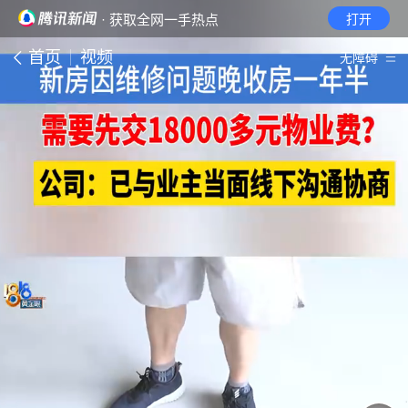
· 获取全网一手热点
打开
首页
视频
无障碍