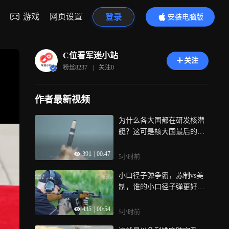
游戏
网页设置
登录
安装电脑版
内容更精彩
C位看军迷小站
关注
粉丝
8237
|
关注
0
作者最新视频
为什么各大国都在研发核潜
艇？这可是核大国最后的杀
手锏
391
|
00:47
5小时前
小口径子弹争霸，苏制vs美
制，谁的小口径子弹更好
用？
435
|
00:54
5小时前