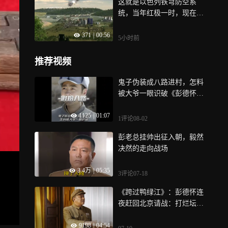
这就是以色列铁穹防空系
统，当年红极一时，现在看
也就那样
371
|
00:56
5小时前
推荐视频
鬼子伪装成八路进村，怎料
被大爷一眼识破《彭德怀元
帅》
1125
|
01:07
1评论
08-02
彭老总挂帅出征入朝，毅然
决然的走向战场
3.4万
|
05:35
3评论
07-18
《跨过鸭绿江》：彭德怀连
夜赶回北京请战：打烂坛坛
罐罐，也要出兵援朝打到底
9198
|
04:54