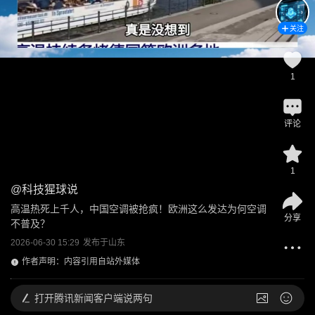
关注
1
评论
1
@
科技猩球说
高温热死上千人，中国空调被抢疯！欧洲这么发达为何空调
分享
不普及？
2026-06-30 15:29
发布于
山东
作者声明：内容引用自站外媒体
打开
腾讯新闻客户端说两句