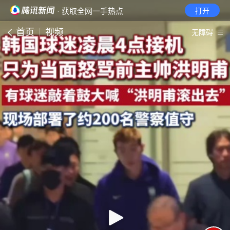
· 获取全网一手热点
打开
首页
视频
无障碍