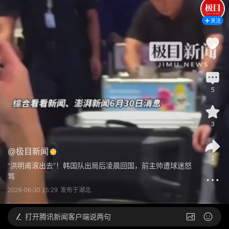
关注
44
5
3
@
极目新闻
1
“洪明甫滚出去”！韩国队出局后凌晨回国，前主帅遭球迷怒
骂
2026-06-30 15:29
发布于
湖北
打开
腾讯新闻客户端说两句