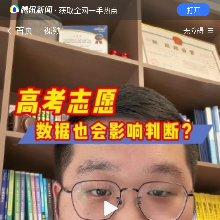
· 获取全网一手热点
打开
首页
视频
无障碍