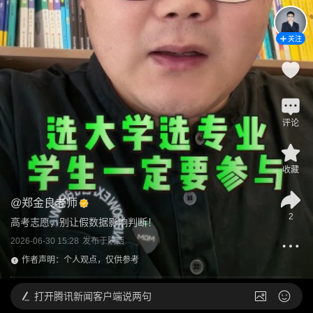
关注
评论
收藏
@
郑金良老师
2
高考志愿，别让假数据影响判断！
2026-06-30 15:28
发布于
陕西
作者声明：个人观点，仅供参考
打开
腾讯新闻客户端说两句