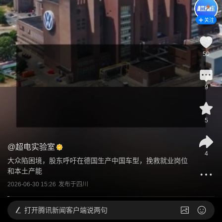
关注
50
9
5
@
超电实验室
4
大众陷困境，股东呼吁在德国生产中国车型，挽救就业岗位
和本土产能
2026-06-30 15:26
发布于
四川
打开
腾讯新闻客户端说两句