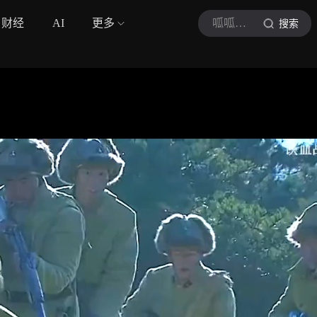
财经
AI
更多
呱呱聊剧耶
搜索