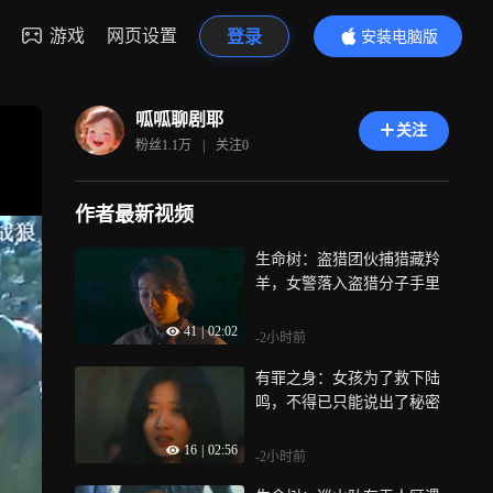
游戏
网页设置
登录
安装电脑版
内容更精彩
呱呱聊剧耶
关注
粉丝
1.1万
|
关注
0
作者最新视频
生命树：盗猎团伙捕猎藏羚
羊，女警落入盗猎分子手里
41
|
02:02
-2小时前
有罪之身：女孩为了救下陆
鸣，不得已只能说出了秘密
16
|
02:56
-2小时前