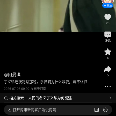
关注
26
评论
4
@
阿曼琪
5
丁义珍连夜跑路那晚，季昌明为什么非要拦着不让抓
2026-07-05 09:20
发布于
河南
人民的名义丁义珍为何能逃
相关搜索
打开
腾讯新闻客户端说两句