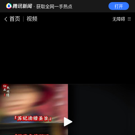
· 获取全网一手热点
打开
首页
视频
无障碍