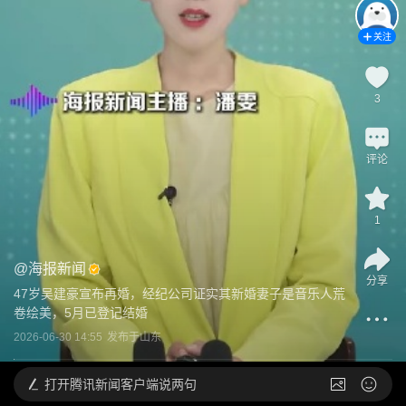
关注
3
评论
1
@
海报新闻
分享
47岁吴建豪宣布再婚，经纪公司证实其新婚妻子是音乐人荒
卷绘美，5月已登记结婚
2026-06-30 14:55
发布于
山东
打开
腾讯新闻客户端说两句