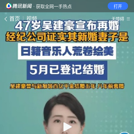
· 获取全网一手热点
打开
首页
视频
无障碍