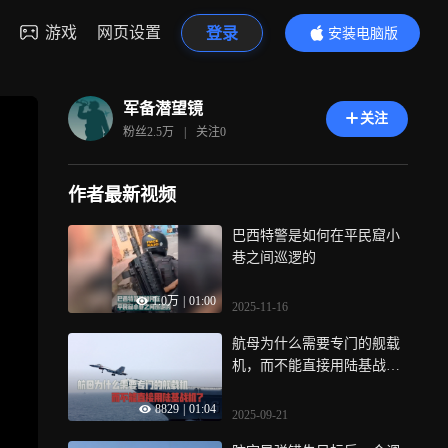
游戏
网页设置
登录
安装电脑版
内容更精彩
军备潜望镜
关注
粉丝
2.5万
|
关注
0
作者最新视频
巴西特警是如何在平民窟小
巷之间巡逻的
1.0万
|
01:00
2025-11-16
航母为什么需要专门的舰载
机，而不能直接用陆基战
机？
8829
|
01:04
2025-09-21