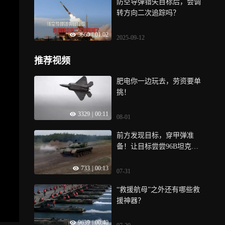
防空导弹错失目标后，会调
转方向二次追踪吗？
3660
|
01:02
2025-09-12
推荐视频
肥电你一边玩去，劳资要单
挑！
3329
|
00:11
08-01
前方发现目标，穿甲弹准
备！让目标尝尝96B坦克的
威力
733
|
00:13
07-31
“救援航母”之外还有哪些救
援神器？
9639
|
00:40