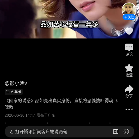
关注
评论
收藏
@
影小渔v
AI章节
分享
《回家的诱惑》品如亮出真实身份，直接将恶婆婆吓得魂飞
魄散
2026-06-30 14:47
发布于
广东
打开
腾讯新闻客户端说两句