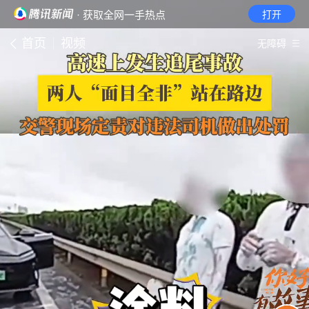
· 获取全网一手热点
打开
首页
视频
无障碍