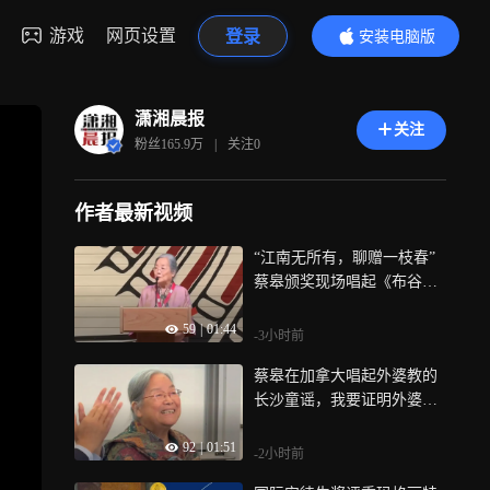
游戏
网页设置
登录
安装电脑版
内容更精彩
潇湘晨报
关注
粉丝
165.9万
|
关注
0
作者最新视频
“江南无所有，聊赠一枝春”
蔡皋颁奖现场唱起《布谷
鸟》，献给所有为春天歌唱
59
|
01:44
的艺术家
-3小时前
蔡皋在加拿大唱起外婆教的
长沙童谣，我要证明外婆没
有走远就在我旁边
92
|
01:51
-2小时前