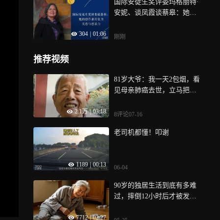
国际安徒生奖评委玛格丽特·
安妮、谈凤霞谈蔡皋：她的
创作兼具张力、美感与感染
304
|
01:06
力
刚刚
推荐视频
81岁大爷：我一天2包烟，看
见母亲肺癌去世，立马把烟
戒了！
2.1万
|
03:18
8评论
07-16
老司机都懂！叩谢
1189
|
00:13
06-04
90岁的独居生活到底有多难
过，摔倒12小时后才被发现 |
纪录片
7712
|
02:27