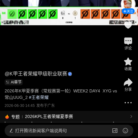
关注
评论
收藏
@
K甲王者荣耀甲级职业联赛
AI章节
分享
2026年K甲夏季赛（常规赛第一轮）WEEK2 DAY4  XYG vs 
常山UUG_2
 #
王者荣耀
2026-06-30 14:45
发布于
广东
2026KPL王者荣耀夏季赛
专题
打开
腾讯新闻客户端说两句