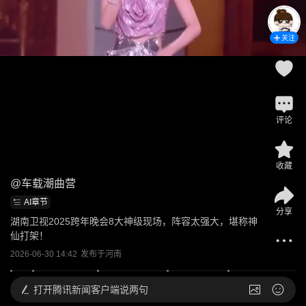
关注
评论
收藏
@
车载潮曲营
AI章节
分享
湖南卫视2025跨年晚会8大神级现场，阵容太强大，堪称神
仙打架！
2026-06-30 14:42
发布于
河南
打开
腾讯新闻客户端说两句