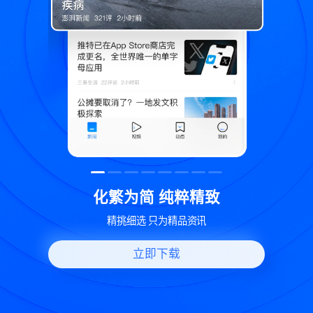
致
世界变化 热问一下
好问题好回答 多元视角看问题
立即下载