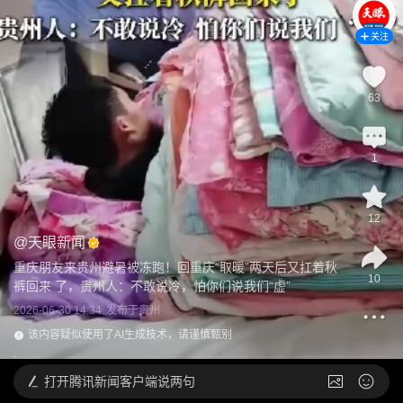
关注
63
1
12
@
天眼新闻
重庆朋友来贵州避暑被冻跑！回重庆“取暖”两天后又扛着秋
10
裤回来 了，贵州人：不敢说冷，怕你们说我们“虚”
2026-06-30 14:34
发布于
贵州
该内容疑似使用了AI生成技术，请谨慎甄别
打开
腾讯新闻客户端说两句