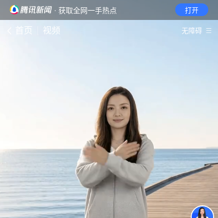
· 获取全网一手热点
打开
首页
视频
无障碍