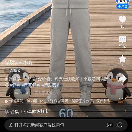
关注
15
评论
@
数字人小森
5
AI章节
抱臂伸展+体前屈+深呼吸，练完松快收尾｜小森晨间唤醒
操
 #
健身
 #
居家健身
 #
运动跟练
6
2026-06-30 14:31
发布于
北京
作者声明：该内容由AI生成 | 作者声明：健康医疗分享，仅供参考
小森跟练打卡
合集
打开
腾讯新闻客户端说两句