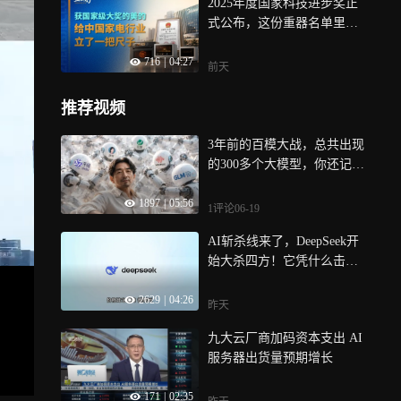
2025年度国家科技进步奖正
式公布，这份重器名单里，
为什么会有一台微波炉？
716
|
04:27
前天
推荐视频
3年前的百模大战，总共出现
的300多个大模型，你还记得
几个？
1897
|
05:56
1评论
06-19
AI斩杀线来了，DeepSeek开
始大杀四方！它凭什么击败
一众美国对手？
2629
|
04:26
昨天
九大云厂商加码资本支出 AI
服务器出货量预期增长
171
|
02:35