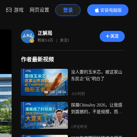
游戏
网页设置
登录
安装电脑版
内容更精彩
正解局
关注
粉丝
3.6万
|
关注
1
作者最新视频
没人要的玉米芯，被这家山
东民企“玩”明白了
169
|
04:04
-6小时前
探展ChinaJoy 2026，让我感
到震撼的，不是规模，而是
“破圈”
1008
|
05:28
1评论
昨天