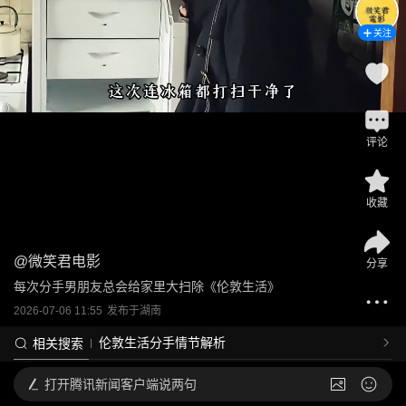
关注
评论
收藏
@
微笑君电影
分享
每次分手男朋友总会给家里大扫除《伦敦生活》
2026-07-06 11:55
发布于
湖南
伦敦生活分手情节解析
相关搜索
打开
腾讯新闻客户端说两句