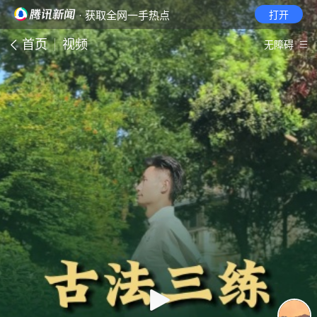
· 获取全网一手热点
打开
首页
视频
无障碍