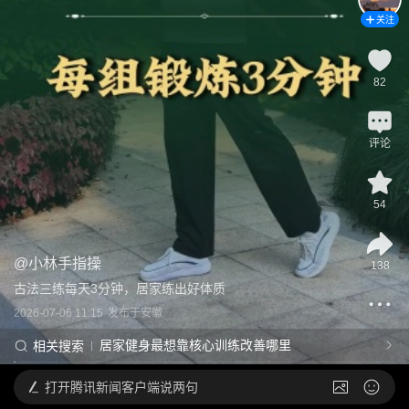
关注
82
评论
54
@
小林手指操
138
古法三练每天3分钟，居家练出好体质
2026-07-06 11:15
发布于
安徽
居家健身最想靠核心训练改善哪里
相关搜索
打开
腾讯新闻客户端说两句