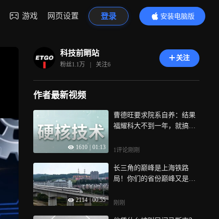
游戏
网页设置
登录
安装电脑版
内容更精彩
科技前睄站
关注
粉丝
1.1万
|
关注
6
作者最新视频
曹德旺要求院系自养：结果
福耀科大不到一年，就搞出
硬核技术？
1610
|
01:13
1评论
刚刚
长三角的巅峰是上海铁路
局！你们的省份巅峰又是什
么呢？
2114
|
00:55
刚刚