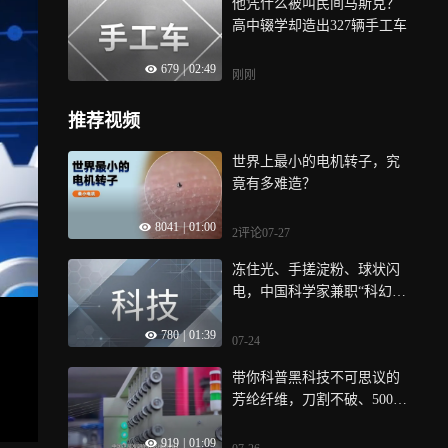
他凭什么被叫民间马斯克？
高中辍学却造出327辆手工车
679
|
02:49
刚刚
推荐视频
世界上最小的电机转子，究
竟有多难造？
8041
|
01:00
2评论
07-27
冻住光、手搓淀粉、球状闪
电，中国科学家兼职“科幻片
编剧”
780
|
01:39
07-24
带你科普黑科技不可思议的
芳纶纤维，刀割不破、500℃
明火点不
919
|
01:09