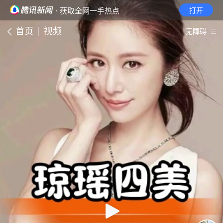
· 获取全网一手热点
打开
首页
视频
无障碍