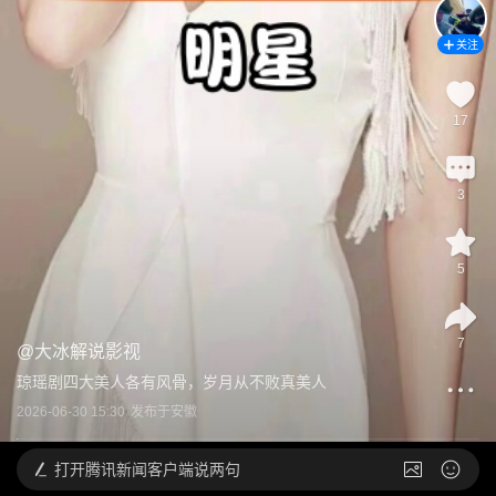
关注
17
3
5
7
@
大冰解说影视
琼瑶剧四大美人各有风骨，岁月从不败真美人
2026-06-30 15:30
发布于
安徽
打开
腾讯新闻客户端说两句