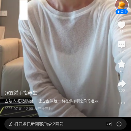
关注
16
评论
43
100
@
雯浠手指养生
古法内脏脂肪操，很适合像我一样没时间锻炼的姐妹
2026-07-01 12:00
发布于
吉林
打开
腾讯新闻客户端说两句