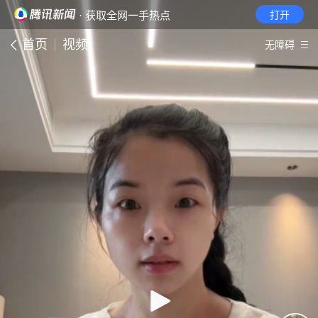
· 获取全网一手热点
打开
首页
视频
无障碍