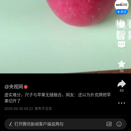
关注
106
1
38
@
央视网
43
虚实难分，尺子与苹果无缝融合，网友：还以为扑克牌把苹
果切开了
2026-06-30 09:22
发布于
北京
打开
腾讯新闻客户端说两句