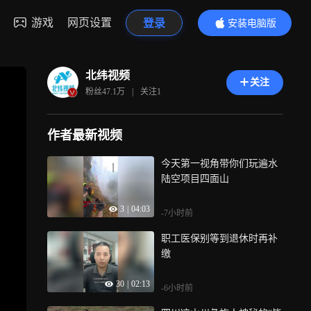
游戏
网页设置
登录
安装电脑版
内容更精彩
北纬视频
关注
粉丝
47.1万
|
关注
1
作者最新视频
今天第一视角带你们玩遍水
陆空项目四面山
3
|
04:03
-7小时前
职工医保别等到退休时再补
缴
30
|
02:13
-6小时前