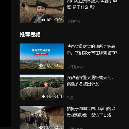
四川凉山州彝族人神秘的“毕
摩”是干什么呢？
169
|
03:03
-5小时前
推荐视频
陕西省最厉害的10所县级高
中，它们都分布在哪些城市?
5.1万
|
03:26
37评论
08-03
强驴速穿鳌太遇极端天气，
偶遇多名被困驴友
846
|
04:41
昨天
拍摄于2000年四川凉山的珍
贵视频影像！探访了甘洛县
平坝乡~
1.3万
|
02:55