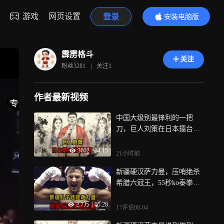
游戏
网页设置
登录
安装电脑版
内容更精彩
霹雳格斗
关注
粉丝
3281
|
关注
1
作者最新视频
中国大级别最锋利的一把
刀，巨人刘策在日本擂台登
顶王座！｜体坛记忆
3602
|
04:15
21小时前
新疆硬汉萨力曼，压哨绝杀
希腊六冠王，55秒ko泰拳
王！｜体坛记忆
2.7万
|
05:28
17评论
08-04