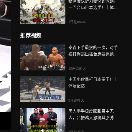
新疆硬汉萨力曼说到做到，
一回合ko日本选手！｜体坛
记忆
1788
|
03:39
1评论
08-04
推荐视频
泰森下手最狠的一次，对手
被打得跳出擂台想要逃跑，
现场完全失控｜体坛记忆
17.4万
|
02:48
12评论
前天
中国小伙暴打日本拳王！｜
体坛记忆
1.1万
|
03:46
9评论
昨天
黑人拳手极度膨胀目中无
人，吕振鸿大怒将其胳膊打
断｜体坛记忆
3014
|
04:05