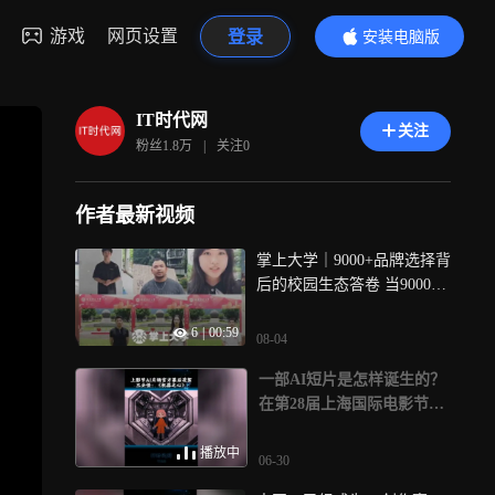
游戏
网页设置
登录
安装电脑版
内容更精彩
IT时代网
关注
粉丝
1.8万
|
关注
0
作者最新视频
掌上大学｜9000+品牌选择背
后的校园生态答卷 当9000
+品牌通过一个平台找到触达
6
|
00:59
年轻人的路径，这背后不是
08-04
简单的渠道铺排，而是一个
一部AI短片是怎样诞生的？
深耕13年的校园生态， 掌上
在第28届上海国际电影节AI
大学，2013年从温州大学创
片场中，《机器之心》是一
业实验室起步，如今已覆盖
条短时间内利用AI制作的短
播放中
全国2800余所高校，累计服
06-30
片，该片制作团队“三头怪”
务9000+品牌，连续10年国家