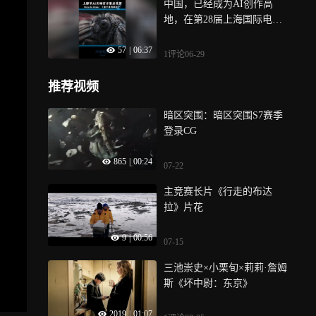
中国，已经成为AI创作高
小组的这条幕后花絮视频展
高新技术企业、连续3年瞪羚
地，在第28届上海国际电影
示了从脚本、人物人设图、
企业认定，入选教育部供需
节AI片场中，中国优秀电影
人物三视图到场景图、迭代
对接就业育人项目第四期
57
|
06:37
人侯祖辛与来自德国的伙伴
视频再到成片的制作过程，
——这些标签背后，是一套
1评论
06-29
Mark，一同使用多种AI创作
以及团队的分工协作关系，
被验证的“线上+人+线下”生
工具跨国协同，制作出AI纪
希望可以给AI影视从业者带
态模型， 12万+校园代理通
推荐视频
录片《活下来的碎片》，在
来一些启发、思考与鼓励
过“底薪+佣金+就业激励”机
这条短片幕后视频中，将为
制，成为品牌进入年轻人市
暗区突围：暗区突围S7赛季
您展示珍贵的分镜脚本、提
场的信任桥梁，“送货到寝”
登录CG
示词与制作工具，一起来
“先看后买”的服务模式，让
看，在幽默的跨国交流中，
转化率较传统地推提升3倍，
865
|
00:24
07-22
国际化的“庄周梦蝶”是如何
但掌大的野心不止于此，202
诞生的
5年，掌大联合6所高校达成8
主竞赛长片《行走的布达
个教育部立项合作；在多所
拉》片花
所高校挂牌“HanDream大学
9
|
00:56
工作室”；推出“万薪Offer”计
07-15
划，学生通过实战有机会获
三池崇史×小栗旬×莉莉·詹姆
得底薪不低于1万元的就业录
斯《坏中尉：东京》
用， 从校园代理到产教融
合，到“让全球大学生服务全
2019
|
01:07
球企业”的愿景——掌上大学