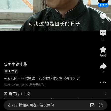
关注
6
1
收藏
@
炎生讲电影
AI章节
3
三五八团一营欲投敌，老李救场收装备《亮剑》34
2026-07-06 12:00
发布于
山东
亮剑
看正片
打开
腾讯新闻客户端说两句