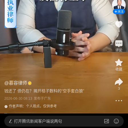
关注
4
评论
收藏
@
慕容律师
3
钱还了 债仍在？揭开桔子数科的“空手套白狼”
2026-06-30 08:13
发布于
广东
作者声明：个人观点，仅供参考
打开
腾讯新闻客户端说两句