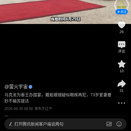
关注
26
评论
10
@
萤火宇宙
31
马克龙为泰王办国宴，戴蛤蟆镜疑似眼疾再犯，73岁爱妻曼
妙不输苏提达
2026-06-30 08:06
发布于
辽宁
打开
腾讯新闻客户端说两句