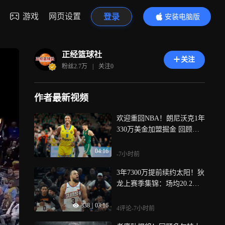
游戏
网页设置
登录
安装电脑版
内容更精彩
正经篮球社
关注
粉丝
2.7万
|
关注
0
作者最新视频
欢迎重回NBA！朗尼沃克1年
330万美金加盟掘金 回顾其
欧洲联赛高光时刻
04:16
-7小时前
3年7300万提前续约太阳！狄
龙上赛季集锦：场均20.2分
创生涯最强一季！
338
|
03:16
4评论
-7小时前