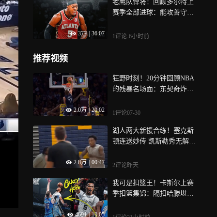
老鹰队悍将！回顾多尔特上
赛季全部进球：能攻善守绝
对顶级3D
377
|
36:07
1评论
-6小时前
推荐视频
狂野时刻！20分钟回顾NBA
的残暴名场面：东契奇炸裂
隔扣霍华德
2.0万
|
20:02
1评论
07-30
湖人两大新援合练！塞克斯
顿连送妙传 凯斯勒秀无解单
打+多记暴扣！
2.8万
|
00:47
2评论
昨天
我可是扣篮王！卡斯尔上赛
季扣篮集锦：隔扣哈滕堪称
史诗级名场面！
4691
|
10:05