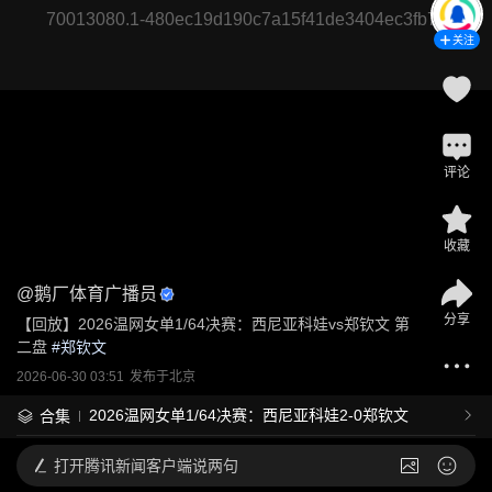
70013080.1-480ec19d190c7a15f41de3404ec3fb7e
关注
评论
收藏
@
鹅厂体育广播员
分享
【回放】2026温网女单1/64决赛：西尼亚科娃vs郑钦文 第
二盘
 #
郑钦文
2026-06-30 03:51
发布于
北京
2026温网女单1/64决赛：西尼亚科娃2-0郑钦文
合集
打开
腾讯新闻客户端说两句