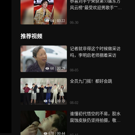
恭喜刘宇宁荣获第33届东方
风云榜“最受欢迎男歌手”“网
络影响力男歌手”“微博网友
64
|
03:22
喜爱歌手”“最佳演唱会”四项
06-30
荣誉
推荐视频
记者就非得这个时候做采访
吗，李明启老师捆着采访
68
|
00:29
08-05
全员九门摇！都好会跳
948
|
00:19
08-02
谁懂初代悟空的不易，胶水
腐蚀皮肤仍坚持拍摄，敬业
程度拉满
670
|
00:44