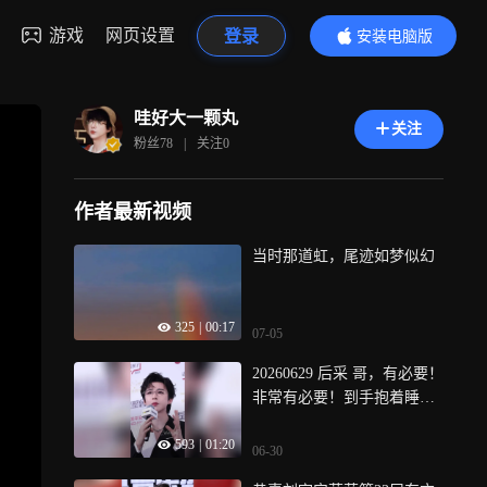
游戏
网页设置
登录
安装电脑版
内容更精彩
哇好大一颗丸
关注
粉丝
78
|
关注
0
作者最新视频
当时那道虹，尾迹如梦似幻
325
|
00:17
07-05
20260629 后采 哥，有必要！
非常有必要！到手抱着睡那
种
593
|
01:20
06-30