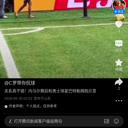
关注
3
评论
收藏
@
C罗带你侃球
2
关系真不错！内马尔赛前和勇士球星巴特勒拥抱示意
2026-06-30 02:01
发布于
山东
作者声明：个人观点，仅供参考
打开
腾讯新闻客户端说两句