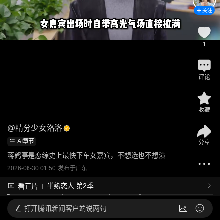
关注
1
评论
收藏
@
精分少女洛洛
AI章节
分享
蒋鹤亭是恋综史上最快下车女嘉宾，不想选也不想演
2026-06-30 01:50
发布于
广东
半熟恋人 第2季
看正片
打开
腾讯新闻客户端说两句