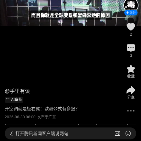
关注
2
3
收藏
@
手里有读
分享
AI章节
开空调就是极右翼：欧洲公式有多狠？
2026-06-30 06:00
发布于
广东
打开
腾讯新闻客户端说两句