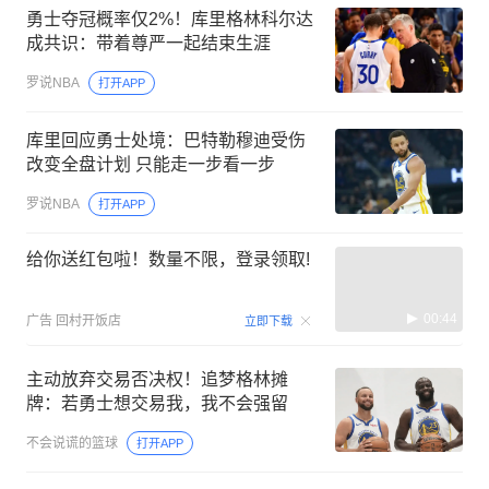
勇士夺冠概率仅2%！库里格林科尔达
成共识：带着尊严一起结束生涯
罗说NBA
打开APP
库里回应勇士处境：巴特勒穆迪受伤
改变全盘计划 只能走一步看一步
罗说NBA
打开APP
给你送红包啦！数量不限，登录领取!
00:44
广告
回村开饭店
立即下载
主动放弃交易否决权！追梦格林摊
牌：若勇士想交易我，我不会强留
不会说谎的篮球
打开APP