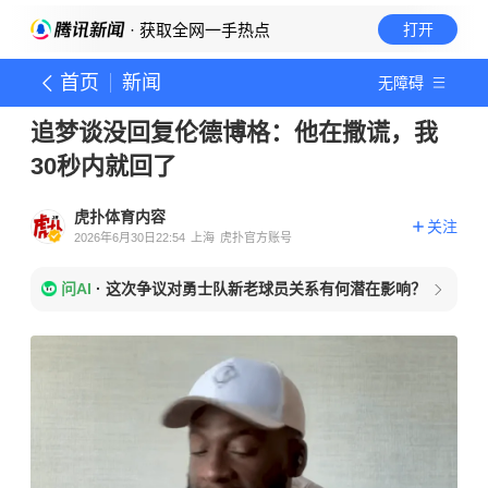
· 获取全网一手热点
打开
首页
新闻
无障碍
追梦谈没回复伦德博格：他在撒谎，我
30秒内就回了
虎扑体育内容
关注
2026年6月30日22:54
上海
虎扑官方账号
问AI
·
这次争议对勇士队新老球员关系有何潜在影响？