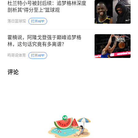
杜兰特小号被封后续：追梦格林深度
剖析其“得分至上”篮球观
落日篮球馆
打开APP
霍楠说，阿隆戈登强于巅峰追梦格
林，这句话究竟有多离谱？
鸣哥说体育
打开APP
评论