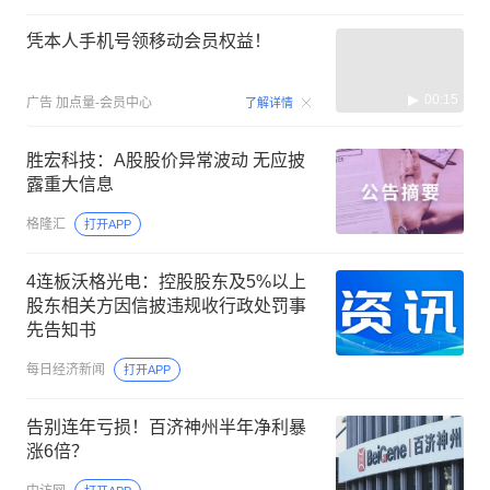
凭本人手机号领移动会员权益！
00:15
广告
加点量-会员中心
了解详情
胜宏科技：A股股价异常波动 无应披
露重大信息
格隆汇
打开APP
4连板沃格光电：控股股东及5%以上
股东相关方因信披违规收行政处罚事
先告知书
每日经济新闻
打开APP
告别连年亏损！百济神州半年净利暴
涨6倍？